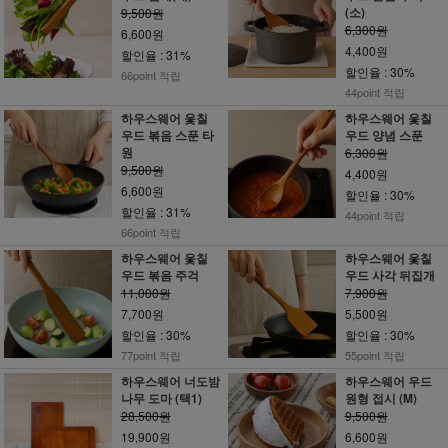
(소)
9,500원
6,300원
6,600원
4,400원
할인율 : 31%
할인율 : 30%
66point 적립
44point 적립
하우스웨어 옻칠
하우스웨어 옻칠
우드 볶음 스푼 타
우드 양념 스푼
원
6,300원
9,500원
4,400원
6,600원
할인율 : 30%
할인율 : 31%
44point 적립
66point 적립
하우스웨어 옻칠
하우스웨어 옻칠
우드 볶음 주걱
우드 사각 뒤집개
11,000원
7,900원
7,700원
5,500원
할인율 : 30%
할인율 : 30%
77point 적립
55point 적립
하우스웨어 너도밤
하우스웨어 우드
나무 도마 (택1)
원형 접시 (M)
28,500원
9,500원
19,900원
6,600원