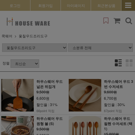
로그인
회원가입
마이페이지
최근본상품
쿡웨어
옻칠우드조리도구
정렬
하우스웨어 우드
하우스웨어 우드 3
넓은 뒤집개
번 수저세트
9,500원
9,600원
6,600원
6,700원
할인율 : 31%
할인율 : 30%
66point 적립
67point 적립
하우스웨어 우드
하우스웨어 우드
원형 볼 (S)
컬핸 수저세트 (택
1)
9,500원
15,800원