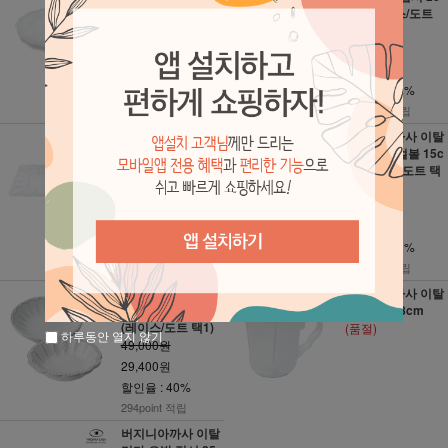
23cm (레이스/도
cm (레이스/도트
트 택1)
택1)
49,000원
52,000원
29,400원
31,200원
할인율 : 40%
할인율 : 40%
294point 적립
312point 적립
버지니아까사 이탈
버지니아까사 이탈
리카 직사각 접시
리카 씨리얼볼 15c
25*15cm [소]
m (레이스/도트 택
1)
84,000원
47,000원
50,400원
28,200원
할인율 : 40%
할인율 : 40%
504point 적립
282point 적립
버지니아까사 이탈
버지니아까사 이탈
리카 찬기 14cm
리카 머그 8cm
(레이스/도트 택1)
(품절)
하루동안 열지 않기
49,000원
29,400원
할인율 : 40%
294point 적립
버지니아까사 이탈