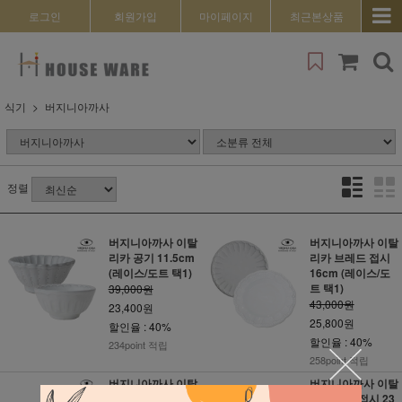
로그인
회원가입
마이페이지
최근본상품
식기
버지니아까사
정렬
버지니아까사 이탈
버지니아까사 이탈
리카 공기 11.5cm
리카 브레드 접시
(레이스/도트 택1)
16cm (레이스/도
트 택1)
39,000원
43,000원
23,400원
25,800원
할인율 : 40%
할인율 : 40%
234point 적립
258point 적립
버지니아까사 이탈
버지니아까사 이탈
리카 디저트 접시
리카 스프 접시 23