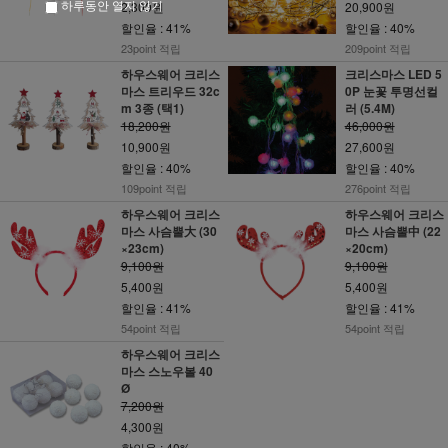
하루동안 열지 않기
2,300원
20,900원
할인율 : 41%
할인율 : 40%
23point 적립
209point 적립
하우스웨어 크리스
크리스마스 LED 5
마스 트리우드 32c
0P 눈꽃 투명선컬
m 3종 (택1)
러 (5.4M)
18,200원
46,000원
10,900원
27,600원
할인율 : 40%
할인율 : 40%
109point 적립
276point 적립
하우스웨어 크리스
하우스웨어 크리스
마스 사슴뿔大 (30
마스 사슴뿔中 (22
×23cm)
×20cm)
9,100원
9,100원
5,400원
5,400원
할인율 : 41%
할인율 : 41%
54point 적립
54point 적립
하우스웨어 크리스
마스 스노우볼 40
Ø
7,200원
4,300원
할인율 : 40%