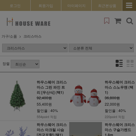
로그인
회원가입
마이페이지
최근본상품
가구/소품
크리스마스
정렬
하우스웨어 크리스
하우스웨어 크리스
마스 그린 파인 트
마스 스노우맨 (택
리 [우산식] (택1)
1)
92,400원
36,800원
55,400원
22,000원
할인율 : 40%
할인율 : 40%
554point 적립
220point 적립
하우스웨어 크리스
하우스웨어 크리스
마스 아크릴 사슴
마스 구슬가렌드
[전구포함] (택1)
1.8m