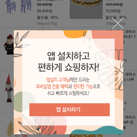
92,400원
120,000원
55,400원
72,000원
할인율 : 40%
할인율 : 40%
554point 적립
720point 적립
하우스웨어 크리스
하우스웨어 크리스
마스 칠판 인형 2
마스 펄픽 KO-21 1
종 60cm (택1)
10cm (택1)
64,600원
9,000원
38,700원
5,400원
할인율 : 40%
할인율 : 40%
387point 적립
54point 적립
하우스웨어 크리스
하우스웨어 크리스
마스 키크는 모던
마스 픽 장식 나무
인형 90cm (택1)
_골드 (택1)
79,400원
42,400원
47,600원
25,400원
할인율 : 40%
할인율 : 40%
476point 적립
254point 적립
하우스웨어 크리스
하우스웨어 크리스
마스 펄픽 KO-14 4
마스 드럼 50P 진
0cm (택1)
주 투명선 웜
3,900원
34,900원