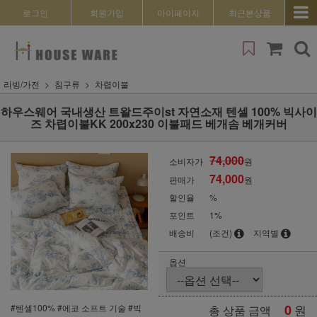
로그인
회원가입
마이페이지
최근본상품
리빙/가전
침구류
차렵이불
하우스웨어 국내생산 트왈드주이st 자연소재 텐셀 100% 빅사이
즈 차렵이불KK 200x230 이불패드 베개솜 베개커버
74,000
소비자가
원
74,000
판매가
원
할인율
%
포인트
1%
배송비
(조건)
지역별
옵션
0
원
#텐셀100% #에코 소프트 기술 #빅
총 상품 금액