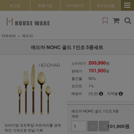
로그인
회원가입
마이페이지
최근본상품
커트러리
에드마
에드마 NOHC 골드 1인조 5종세트
203,900
소비자가
원
101,900
판매가
원
할인율
50
%
포인트
1%
배송비
(조건)
지역별
에드마 NOHC 골드 1인조 5종
세트
프리미엄 포르투칼 커트러리를 경제
101,900
원
+1
-1
적인 가격으로 만날 기회