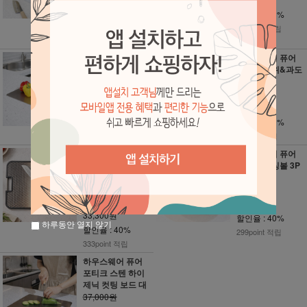
17,700원
할인율 : 53%
할인율 : 40%
999point 적립
177point 적립
하우스웨어 퓨어
하우스웨어 퓨어
포티크 스텐 하이
포티크 가위&과도
제닉 컷팅 보드 중
SET
29,600원
12,900원
17,700원
7,700원
할인율 : 40%
할인율 : 40%
177point 적립
77point 적립
하우스웨어 퓨어
하우스웨어 퓨어
포티크 양면 도마
포티크 믹싱볼 3P
더블사이드 컷팅
SET
보드
49,900원
55,600원
29,900원
33,300원
할인율 : 40%
하루동안 열지 않기
할인율 : 40%
299point 적립
333point 적립
하우스웨어 퓨어
포티크 스텐 하이
제닉 컷팅 보드 대
37,000원