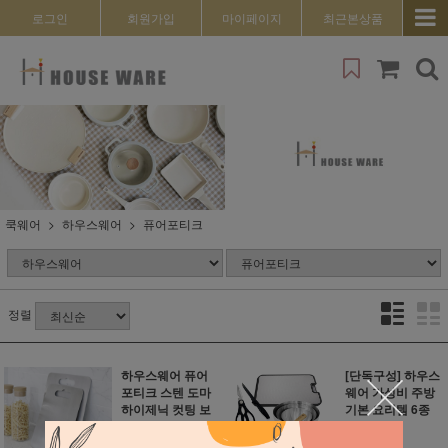
로그인
회원가입
마이페이지
최근본상품
쿡웨어
하우스웨어
퓨어포티크
정렬
하우스웨어 퓨어
[단독구성] 하우스
포티크 스텐 도마
웨어 가성비 주방
하이제닉 컷팅 보
기본 요리템 6종
드 (택1)
212,800원
29,600원
99,900원