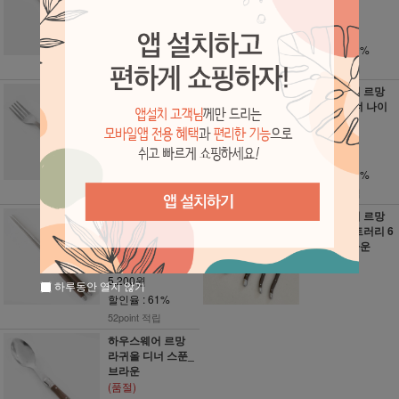
13,200원
9,800원
5,200원
3,900원
할인율 : 61%
할인율 : 60%
52point 적립
39point 적립
하우스웨어 르망
하우스웨어 르망
라귀올 디저트 포
라귀올 디너 나이
크_브라운
프_브라운
9,800원
13,200원
3,900원
5,200원
할인율 : 60%
할인율 : 61%
39point 적립
52point 적립
하우스웨어 르망
하우스웨어 르망
라귀올 젓가락_브
라귀올 커트러리 6
라운
P세트 브라운
13,200원
(품절)
5,200원
하루동안 열지 않기
할인율 : 61%
52point 적립
하우스웨어 르망
라귀올 디너 스푼_
브라운
(품절)