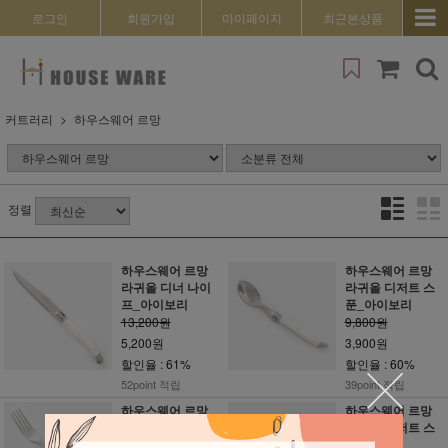
로그인
회원가입
마이페이지
최근본상품
커트러리
하우스웨어 르망
정렬
하우스웨어 르망
하우스웨어 르망
라귀올 디너 나이
라귀올 디저트 스
프_아이보리
푼_아이보리
13,200원
9,800원
5,200원
3,900원
할인율 : 61%
할인율 : 60%
52point 적립
39point 적립
하우스웨어 르망
하우스웨어 르망
라귀올 디너 포크_
라귀올 디저트 스
브라운
푼_브라운